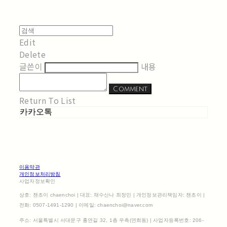
Edit
Delete
글쓴이
내용
Comment
Return To List
카카오톡
이용약관
개인정보처리방침
사업자정보확인
상호: 챈초이 chaenchoi | 대표: 채수산나 최정민 | 개인정보관리책임자: 챈초이 |
전화: 0507-1491-1290 | 이메일: chaenchoi@naver.com
주소: 서울특별시 서대문구 홍연길 32, 1층 우측(연희동) | 사업자등록번호:
206-