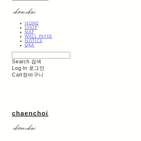
HOME
SHOP
MAP
WALL PAPER
NOTICE
Q&A
Search
검색
Log In
로그인
Cart
장바구니
chaenchoi