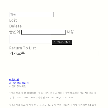
Edit
Delete
글쓴이
내용
Comment
Return To List
카카오톡
이용약관
개인정보처리방침
사업자정보확인
상호: 챈초이 chaenchoi | 대표: 채수산나 최정민 | 개인정보관리책임자: 챈초이 |
전화: 0507-1491-1290 | 이메일: chaenchoi@naver.com
주소: 서울특별시 서대문구 홍연길 32, 1층 우측(연희동) | 사업자등록번호:
206-