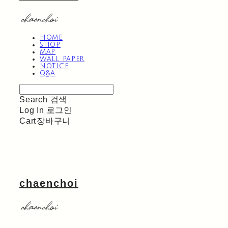
HOME
SHOP
MAP
WALL PAPER
NOTICE
Q&A
Search
검색
Log In
로그인
Cart
장바구니
chaenchoi