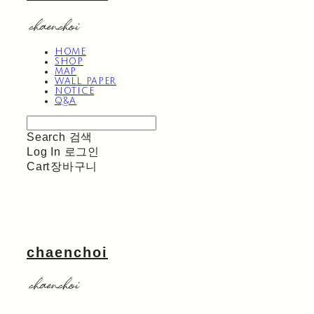
HOME
SHOP
MAP
WALL PAPER
NOTICE
Q&A
Search
검색
Log In
로그인
Cart
장바구니
chaenchoi