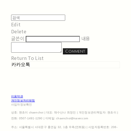
Edit
Delete
글쓴이
내용
Comment
Return To List
카카오톡
이용약관
개인정보처리방침
사업자정보확인
상호: 챈초이 chaenchoi | 대표: 채수산나 최정민 | 개인정보관리책임자: 챈초이 |
전화: 0507-1491-1290 | 이메일: chaenchoi@naver.com
주소: 서울특별시 서대문구 홍연길 32, 1층 우측(연희동) | 사업자등록번호:
206-