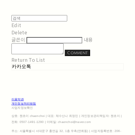
Edit
Delete
글쓴이
내용
Comment
Return To List
카카오톡
이용약관
개인정보처리방침
사업자정보확인
상호: 챈초이 chaenchoi | 대표: 채수산나 최정민 | 개인정보관리책임자: 챈초이 |
전화: 0507-1491-1290 | 이메일: chaenchoi@naver.com
주소: 서울특별시 서대문구 홍연길 32, 1층 우측(연희동) | 사업자등록번호:
206-