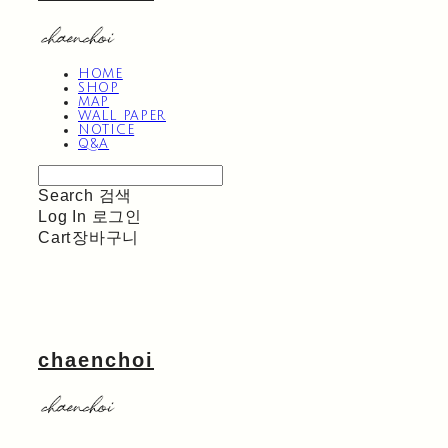
HOME
SHOP
MAP
WALL PAPER
NOTICE
Q&A
Search
검색
Log In
로그인
Cart
장바구니
chaenchoi