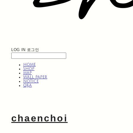
LOG IN
로그인
HOME
SHOP
MAP
WALL PAPER
NOTICE
Q&A
chaenchoi