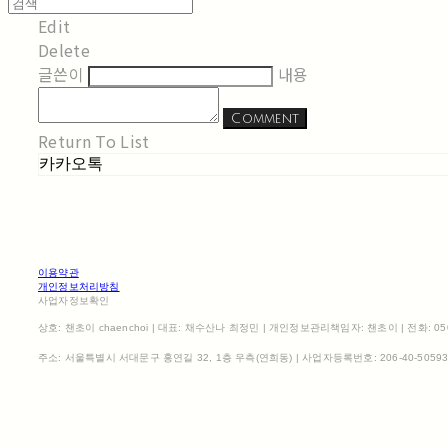
Edit
Delete
글쓴이
내용
Comment
Return To List
카카오톡
이용약관
개인정보처리방침
사업자정보확인
상호: 챈초이 chaenchoi | 대표: 채수산나 최정민 | 개인정보관리책임자: 챈초이 | 전화: 0507-1
주소: 서울특별시 서대문구 홍연길 32, 1층 우측(연희동) | 사업자등록번호:
206-40-5059