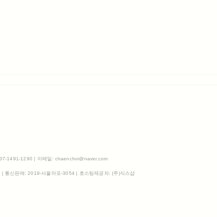
491-1290 | 이메일: chaenchoi@naver.com
3
| 통신판매:
2019-서울마포-3054
| 호스팅제공자: (주)식스샵