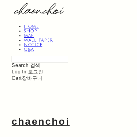
HOME
SHOP
MAP
WALL PAPER
NOTICE
Q&A
Search
검색
Log In
로그인
Cart
장바구니
chaenchoi