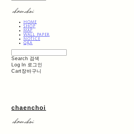
HOME
SHOP
MAP
WALL PAPER
NOTICE
Q&A
Search
검색
Log In
로그인
Cart
장바구니
chaenchoi