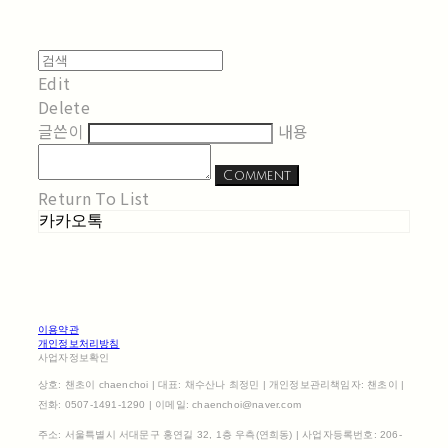
Edit
Delete
글쓴이
내용
Comment
Return To List
카카오톡
이용약관
개인정보처리방침
사업자정보확인
상호: 챈초이 chaenchoi | 대표: 채수산나 최정민 | 개인정보관리책임자: 챈초이 |
전화: 0507-1491-1290 | 이메일: chaenchoi@naver.com
주소: 서울특별시 서대문구 홍연길 32, 1층 우측(연희동) | 사업자등록번호:
206-