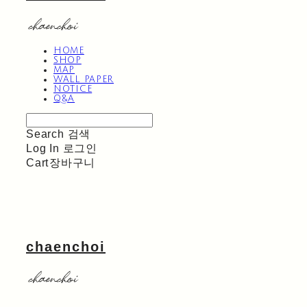
HOME
SHOP
MAP
WALL PAPER
NOTICE
Q&A
Search
검색
Log In
로그인
Cart
장바구니
chaenchoi