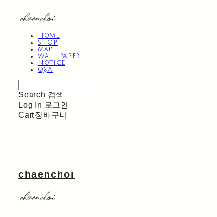
HOME
SHOP
MAP
WALL PAPER
NOTICE
Q&A
Search
검색
Log In
로그인
Cart
장바구니
chaenchoi