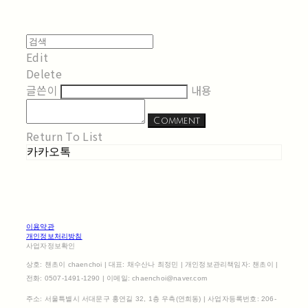
Edit
Delete
글쓴이
내용
Comment
Return To List
카카오톡
이용약관
개인정보처리방침
사업자정보확인
상호: 챈초이 chaenchoi | 대표: 채수산나 최정민 | 개인정보관리책임자: 챈초이 |
전화: 0507-1491-1290 | 이메일: chaenchoi@naver.com
주소: 서울특별시 서대문구 홍연길 32, 1층 우측(연희동) | 사업자등록번호:
206-