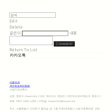
Edit
Delete
글쓴이
내용
Comment
Return To List
카카오톡
이용약관
개인정보처리방침
사업자정보확인
상호: 챈초이 chaenchoi | 대표: 채수산나 최정민 | 개인정보관리책임자: 챈초이 |
전화: 0507-1491-1290 | 이메일: chaenchoi@naver.com
주소: 서울특별시 서대문구 홍연길 32, 1층 우측(연희동) | 사업자등록번호:
206-