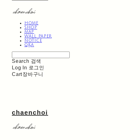
HOME
SHOP
MAP
WALL PAPER
NOTICE
Q&A
Search
검색
Log In
로그인
Cart
장바구니
chaenchoi