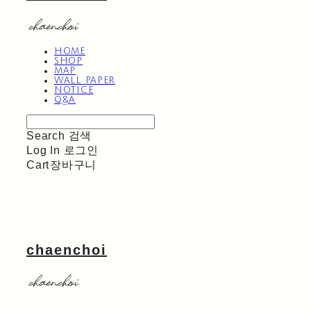
HOME
SHOP
MAP
WALL PAPER
NOTICE
Q&A
Search
검색
Log In
로그인
Cart
장바구니
chaenchoi