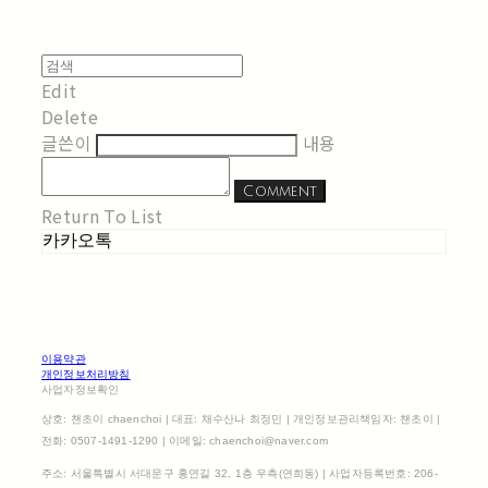
Edit
Delete
글쓴이
내용
Comment
Return To List
카카오톡
이용약관
개인정보처리방침
사업자정보확인
상호: 챈초이 chaenchoi | 대표: 채수산나 최정민 | 개인정보관리책임자: 챈초이 |
전화: 0507-1491-1290 | 이메일: chaenchoi@naver.com
주소: 서울특별시 서대문구 홍연길 32, 1층 우측(연희동) | 사업자등록번호:
206-