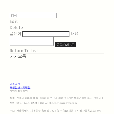
Edit
Delete
글쓴이
내용
Comment
Return To List
카카오톡
이용약관
개인정보처리방침
사업자정보확인
상호: 챈초이 chaenchoi | 대표: 채수산나 최정민 | 개인정보관리책임자: 챈초이 |
전화: 0507-1491-1290 | 이메일: chaenchoi@naver.com
주소: 서울특별시 서대문구 홍연길 32, 1층 우측(연희동) | 사업자등록번호:
206-