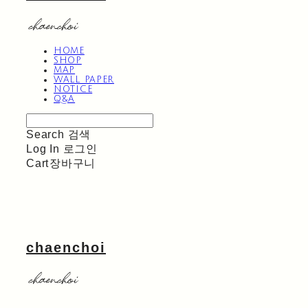
HOME
SHOP
MAP
WALL PAPER
NOTICE
Q&A
Search
검색
Log In
로그인
Cart
장바구니
chaenchoi