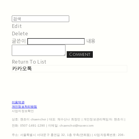
Edit
Delete
글쓴이
내용
Comment
Return To List
카카오톡
이용약관
개인정보처리방침
사업자정보확인
상호: 챈초이 chaenchoi | 대표: 채수산나 최정민 | 개인정보관리책임자: 챈초이 |
전화: 0507-1491-1290 | 이메일: chaenchoi@naver.com
주소: 서울특별시 서대문구 홍연길 32, 1층 우측(연희동) | 사업자등록번호:
206-