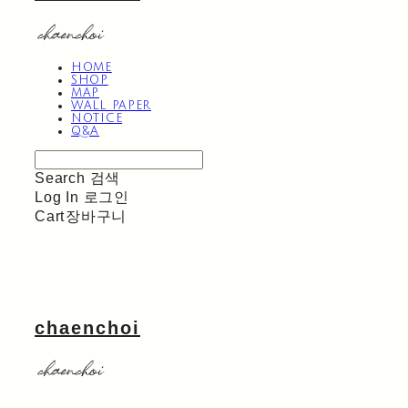
HOME
SHOP
MAP
WALL PAPER
NOTICE
Q&A
Search
검색
Log In
로그인
Cart
장바구니
chaenchoi