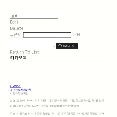
Edit
Delete
글쓴이
내용
Comment
Return To List
카카오톡
이용약관
개인정보처리방침
사업자정보확인
상호: 챈초이 chaenchoi | 대표: 채수산나 최정민 | 개인정보관리책임자: 챈초이 |
전화: 0507-1491-1290 | 이메일: chaenchoi@naver.com
주소: 서울특별시 서대문구 홍연길 32, 1층 우측(연희동) | 사업자등록번호:
206-