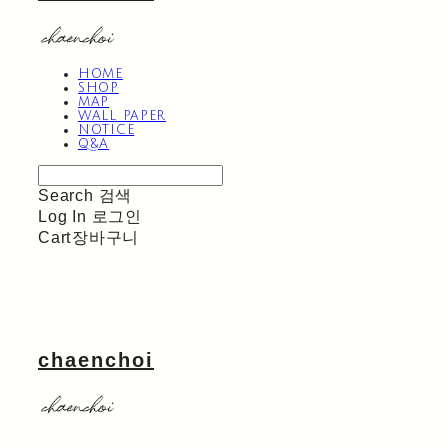
HOME
SHOP
MAP
WALL PAPER
NOTICE
Q&A
Search
검색
Log In
로그인
Cart
장바구니
chaenchoi