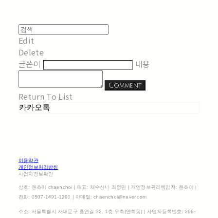
Edit
Delete
글쓴이
내용
Comment
Return To List
카카오톡
이용약관
개인정보처리방침
사업자정보확인
상호: 챈초이 chaenchoi | 대표: 채수산나 최정민 | 개인정보관리책임자: 챈초이 |
전화: 0507-1491-1290 | 이메일: chaenchoi@naver.com
주소: 서울특별시 서대문구 홍연길 32, 1층 우측(연희동) | 사업자등록번호:
206-