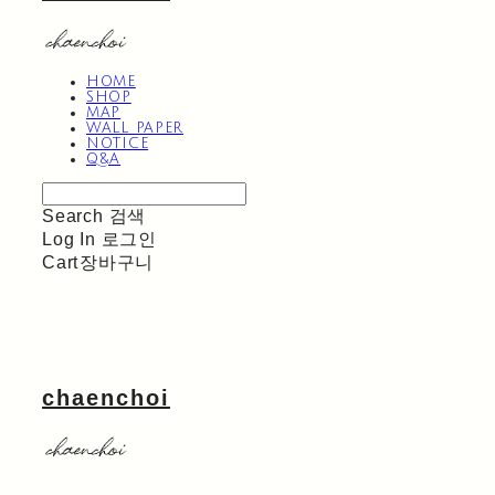
HOME
SHOP
MAP
WALL PAPER
NOTICE
Q&A
Search
검색
Log In
로그인
Cart
장바구니
chaenchoi