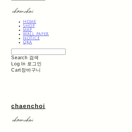
HOME
SHOP
MAP
WALL PAPER
NOTICE
Q&A
Search
검색
Log In
로그인
Cart
장바구니
chaenchoi