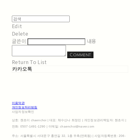
Edit
Delete
글쓴이
내용
Comment
Return To List
카카오톡
이용약관
개인정보처리방침
사업자정보확인
상호: 챈초이 chaenchoi | 대표: 채수산나 최정민 | 개인정보관리책임자: 챈초이 |
전화: 0507-1491-1290 | 이메일: chaenchoi@naver.com
주소: 서울특별시 서대문구 홍연길 32, 1층 우측(연희동) | 사업자등록번호:
206-