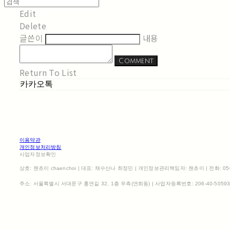
Edit
Delete
글쓴이
내용
Comment
Return To List
카카오톡
이용약관
개인정보처리방침
사업자정보확인
상호: 챈초이 chaenchoi | 대표: 채수산나 최정민 | 개인정보관리책임자: 챈초이 | 전화: 0507-1
주소: 서울특별시 서대문구 홍연길 32, 1층 우측(연희동) | 사업자등록번호:
206-40-5059