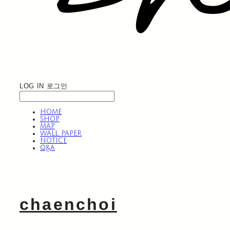
LOG IN
로그인
HOME
SHOP
MAP
WALL PAPER
NOTICE
Q&A
chaenchoi