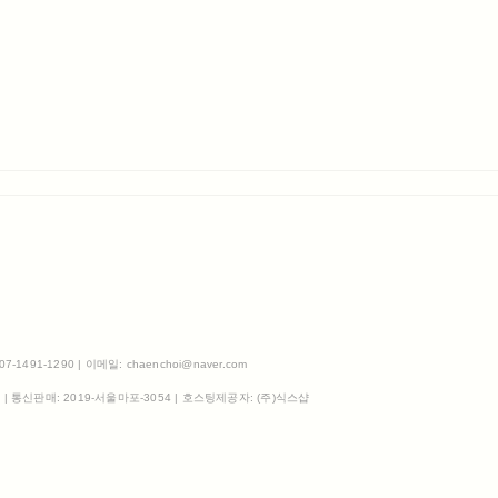
491-1290 | 이메일: chaenchoi@naver.com
3
| 통신판매:
2019-서울마포-3054
| 호스팅제공자: (주)식스샵