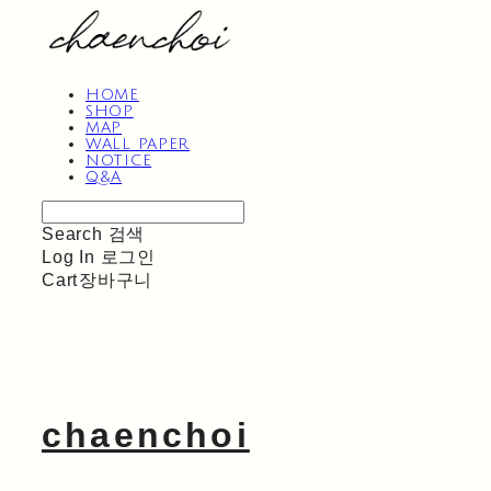
HOME
SHOP
MAP
WALL PAPER
NOTICE
Q&A
Search
검색
Log In
로그인
Cart
장바구니
chaenchoi