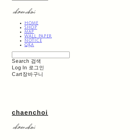
HOME
SHOP
MAP
WALL PAPER
NOTICE
Q&A
Search
검색
Log In
로그인
Cart
장바구니
chaenchoi