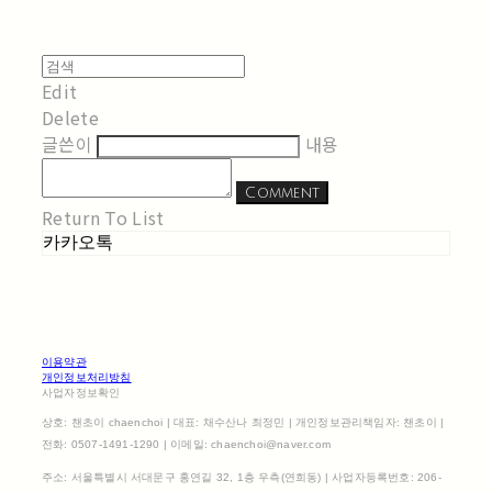
Edit
Delete
글쓴이
내용
Comment
Return To List
카카오톡
이용약관
개인정보처리방침
사업자정보확인
상호: 챈초이 chaenchoi | 대표: 채수산나 최정민 | 개인정보관리책임자: 챈초이 |
전화: 0507-1491-1290 | 이메일: chaenchoi@naver.com
주소: 서울특별시 서대문구 홍연길 32, 1층 우측(연희동) | 사업자등록번호:
206-