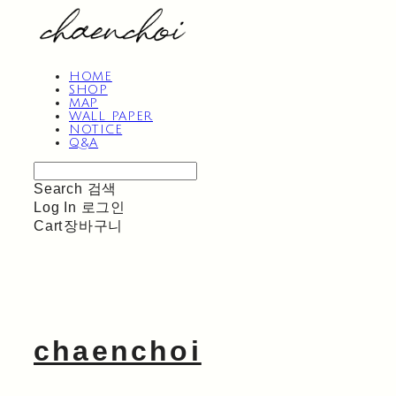
HOME
SHOP
MAP
WALL PAPER
NOTICE
Q&A
Search
검색
Log In
로그인
Cart
장바구니
chaenchoi