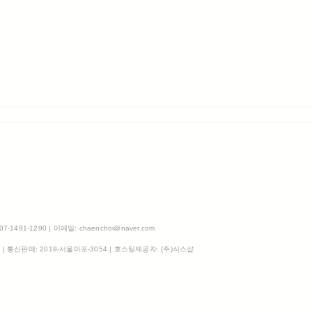
491-1290 | 이메일: chaenchoi@naver.com
3
| 통신판매:
2019-서울마포-3054
| 호스팅제공자: (주)식스샵