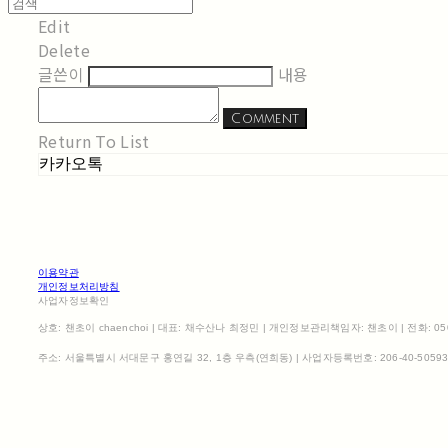
Edit
Delete
글쓴이
내용
Comment
Return To List
카카오톡
이용약관
개인정보처리방침
사업자정보확인
상호: 챈초이 chaenchoi | 대표: 채수산나 최정민 | 개인정보관리책임자: 챈초이 | 전화: 0507-1
주소: 서울특별시 서대문구 홍연길 32, 1층 우측(연희동) | 사업자등록번호:
206-40-5059