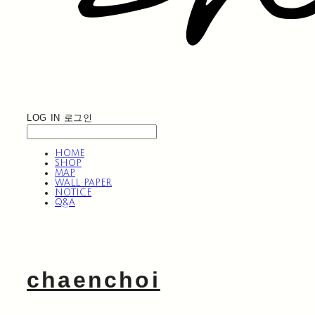
LOG IN
로그인
HOME
SHOP
MAP
WALL PAPER
NOTICE
Q&A
chaenchoi