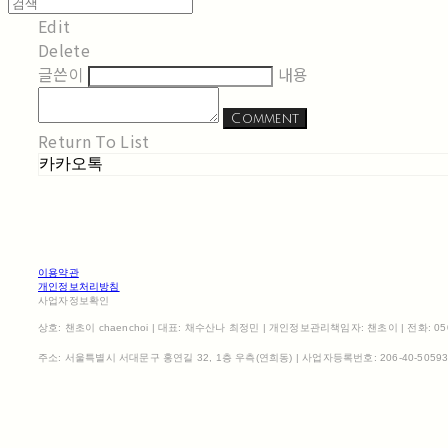
Edit
Delete
글쓴이
내용
Comment
Return To List
카카오톡
이용약관
개인정보처리방침
사업자정보확인
상호: 챈초이 chaenchoi | 대표: 채수산나 최정민 | 개인정보관리책임자: 챈초이 | 전화: 0507-1
주소: 서울특별시 서대문구 홍연길 32, 1층 우측(연희동) | 사업자등록번호:
206-40-5059