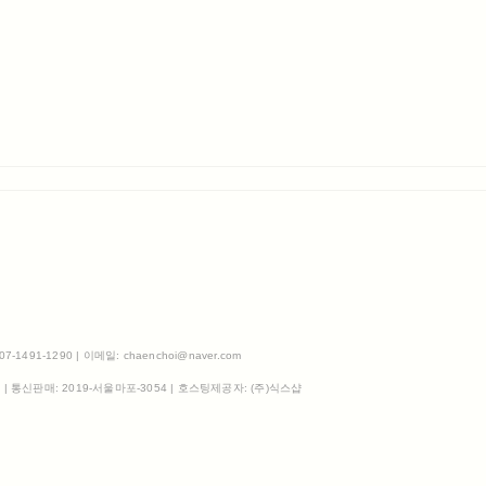
491-1290 | 이메일: chaenchoi@naver.com
3
| 통신판매:
2019-서울마포-3054
| 호스팅제공자: (주)식스샵