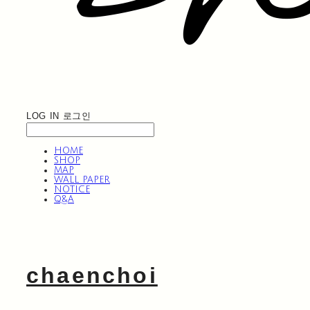
LOG IN
로그인
HOME
SHOP
MAP
WALL PAPER
NOTICE
Q&A
chaenchoi