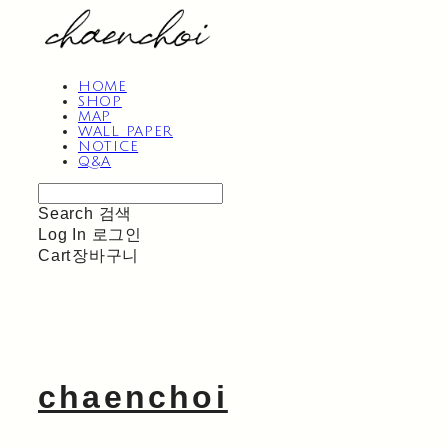
HOME
SHOP
MAP
WALL PAPER
NOTICE
Q&A
Search
검색
Log In
로그인
Cart
장바구니
chaenchoi