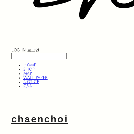
LOG IN
로그인
HOME
SHOP
MAP
WALL PAPER
NOTICE
Q&A
chaenchoi