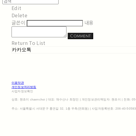
Edit
Delete
글쓴이
내용
Comment
Return To List
카카오톡
이용약관
개인정보처리방침
사업자정보확인
상호: 챈초이 chaenchoi | 대표: 채수산나 최정민 | 개인정보관리책임자: 챈초이 | 전화: 0507-1
주소: 서울특별시 서대문구 홍연길 32, 1층 우측(연희동) | 사업자등록번호:
206-40-5059