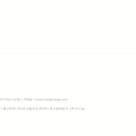
491-1290 | 이메일: chaenchoi@naver.com
3
| 통신판매:
2019-서울마포-3054
| 호스팅제공자: (주)식스샵