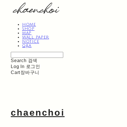
HOME
SHOP
MAP
WALL PAPER
NOTICE
Q&A
Search
검색
Log In
로그인
Cart
장바구니
chaenchoi