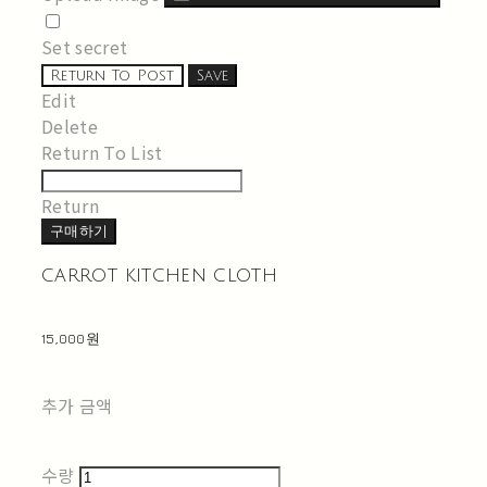
Set secret
Return To Post
Save
Edit
Delete
Return To List
Return
구매하기
carrot kitchen cloth
15,000원
추가 금액
수량