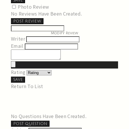
SAVE
Photo Review
No Reviews Have Been Created.
POST REVIEW
Modify Review
Writer
Email
Rating
SAVE
Return To List
No Questions Have Been Created.
POST QUESTION