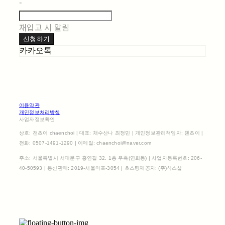
-
재입고 시 알림
신청하기
카카오톡
이용약관
개인정보처리방침
사업자정보확인
상호: 챈초이 chaenchoi | 대표: 채수산나 최정민 | 개인정보관리책임자: 챈초이 |
전화: 0507-1491-1290 | 이메일: chaenchoi@naver.com
주소: 서울특별시 서대문구 홍연길 32, 1층 우측(연희동) | 사업자등록번호:
206-
40-50593
| 통신판매:
2019-서울마포-3054
| 호스팅제공자: (주)식스샵