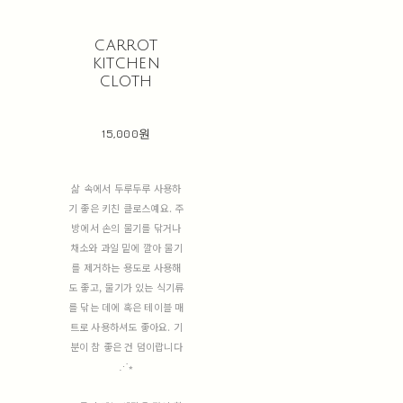
carrot
kitchen
cloth
15,000원
삶 속에서 두루두루 사용하
기 좋은 키친 클로스예요. 주
방에서 손의 물기를 닦거나
채소와 과일 밑에 깔아 물기
를 제거하는 용도로 사용해
도 좋고, 물기가 있는 식기류
를 닦는 데에 혹은 테이블 매
트로 사용하셔도 좋아요. 기
분이 참 좋은 건 덤이랍니다
⋰⭒