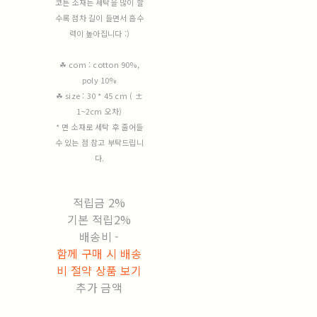
코튼 소재는 세탁을 많이 할
수록 점차 길이 들면서 흡수
력이 높아집니다 :)
☘︎ com : cotton 90%,
poly 10%
☘︎ size : 30 * 45 cm ( ±
1~2cm 오차)
* 면 소재로 세탁 후 줄어들
수 있는 점 참고 부탁드립니
다.
적립금
2%
기본 적립
2%
배송비
-
함께 구매 시 배송
비 절약 상품 보기
추가 금액