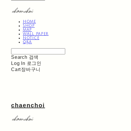
HOME
SHOP
MAP
WALL PAPER
NOTICE
Q&A
Search
검색
Log In
로그인
Cart
장바구니
chaenchoi