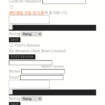
Confirm Password
개인정보 수집 및 이용
에 동의합니다.
Rating
SAVE
Photo Review
No Reviews Have Been Created.
POST REVIEW
Modify Review
Writer
Email
Rating
SAVE