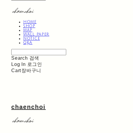
HOME
SHOP
MAP
WALL PAPER
NOTICE
Q&A
Search
검색
Log In
로그인
Cart
장바구니
chaenchoi