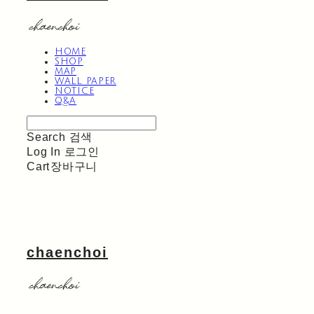
HOME
SHOP
MAP
WALL PAPER
NOTICE
Q&A
Search
검색
Log In
로그인
Cart
장바구니
chaenchoi