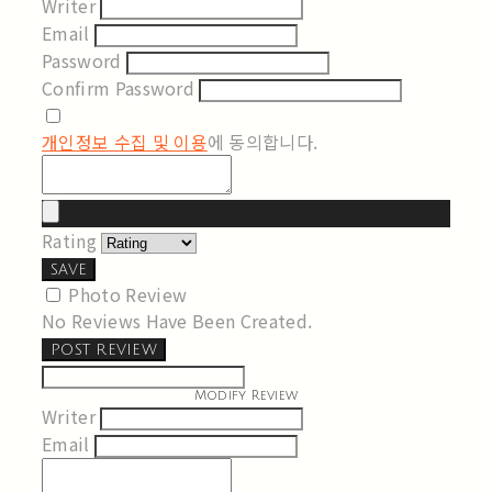
Writer
Email
Password
Confirm Password
개인정보 수집 및 이용
에 동의합니다.
Rating
SAVE
Photo Review
No Reviews Have Been Created.
POST REVIEW
Modify Review
Writer
Email