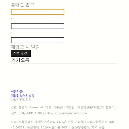
휴대폰 번호
-
-
재입고 시 알림
신청하기
카카오톡
이용약관
개인정보처리방침
사업자정보확인
상호: 챈초이 chaenchoi | 대표: 채수산나 최정민 | 개인정보관리책임자: 챈초이 |
전화: 0507-1491-1290 | 이메일: chaenchoi@naver.com
주소: 서울특별시 서대문구 홍연길 32, 1층 우측(연희동) | 사업자등록번호:
206-
40-50593
| 통신판매:
2019-서울마포-3054
| 호스팅제공자: (주)식스샵