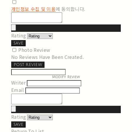
개인정보 수집 및 이용
에 동의합니다.
Rating
SAVE
Photo Review
No Reviews Have Been Created.
POST REVIEW
Modify Review
Writer
Email
Rating
SAVE
Return To List