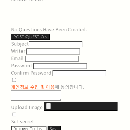
No Questions Have Been Created.
POST QUESTION
Subject
Writer
Email
Password
Confirm Password
개인정보 수집 및 이용
에 동의합니다.
Upload Image
Set secret
Return To List
Save