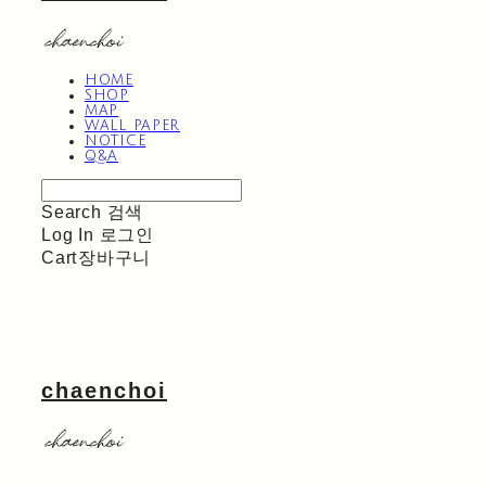
HOME
SHOP
MAP
WALL PAPER
NOTICE
Q&A
Search
검색
Log In
로그인
Cart
장바구니
chaenchoi