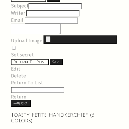
Subject
Writer
Email
Upload Image
Set secret
Return To Post
Save
Edit
Delete
Return To List
Return
구매하기
Toasty Petite Handkerchief (3
colors)