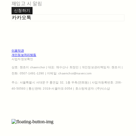
재입고 시 알림
신청하기
카카오톡
이용약관
개인정보처리방침
사업자정보확인
상호: 챈초이 chaenchoi | 대표: 채수산나 최정민 | 개인정보관리책임자: 챈초이 |
전화: 0507-1491-1290 | 이메일: chaenchoi@naver.com
주소: 서울특별시 서대문구 홍연길 32, 1층 우측(연희동) | 사업자등록번호:
206-
40-50593
| 통신판매:
2019-서울마포-3054
| 호스팅제공자: (주)식스샵