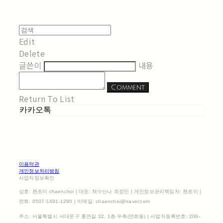
Edit
Delete
글쓴이
내용
Comment
Return To List
카카오톡
이용약관
개인정보처리방침
사업자정보확인
상호: 챈초이 chaenchoi | 대표: 채수산나 최정민 | 개인정보관리책임자: 챈초이 |
전화: 0507-1491-1290 | 이메일: chaenchoi@naver.com
주소: 서울특별시 서대문구 홍연길 32, 1층 우측(연희동) | 사업자등록번호:
206-