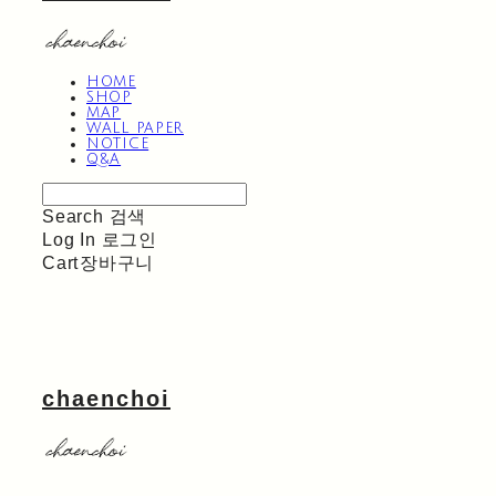
HOME
SHOP
MAP
WALL PAPER
NOTICE
Q&A
Search
검색
Log In
로그인
Cart
장바구니
chaenchoi