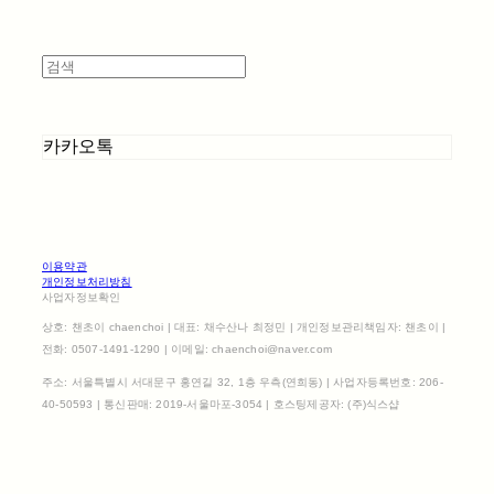
카카오톡
이용약관
개인정보처리방침
사업자정보확인
상호: 챈초이 chaenchoi | 대표: 채수산나 최정민 | 개인정보관리책임자: 챈초이 |
전화: 0507-1491-1290 | 이메일: chaenchoi@naver.com
주소: 서울특별시 서대문구 홍연길 32, 1층 우측(연희동) | 사업자등록번호:
206-
40-50593
| 통신판매:
2019-서울마포-3054
| 호스팅제공자: (주)식스샵