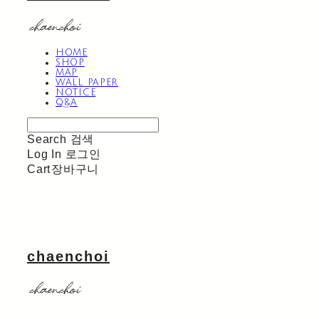
HOME
SHOP
MAP
WALL PAPER
NOTICE
Q&A
Search
검색
Log In
로그인
Cart
장바구니
chaenchoi